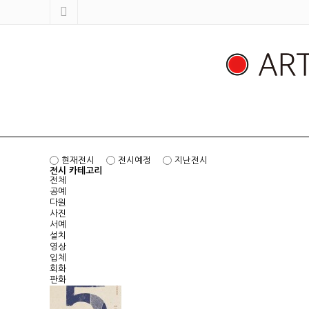
현재전시
전시예정
지난전시
전시 카테고리
전체
공예
다원
사진
서예
설치
영상
입체
회화
판화