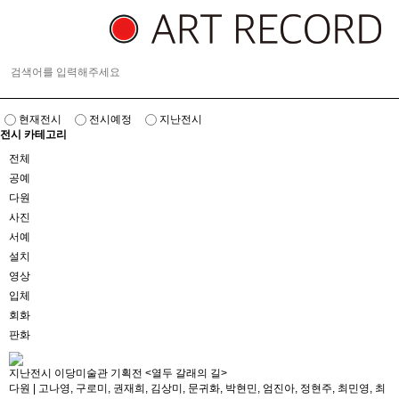
현재전시
전시예정
지난전시
전시 카테고리
전체
공예
다원
사진
서예
설치
영상
입체
회화
판화
지난전시
이당미술관 기획전 <열두 갈래의 길>
다원
|
고나영, 구로미, 권재희, 김상미, 문귀화, 박현민, 엄진아, 정현주, 최민영, 최