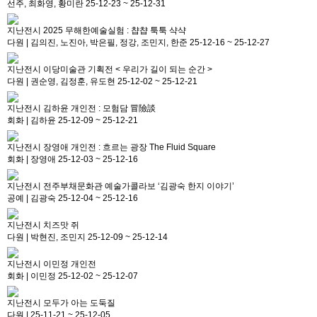
선주, 최화영, 황미란
25-12-23 ~ 25-12-31
지난전시
2025 무해한예술실험 : 챱챱 툭툭 샥샥
다원
|
김의진, 노진아, 박은필, 정강, 조민지, 한준
25-12-16 ~ 25-12-27
지난전시
이당미술관 기획전 < 우리가 길이 되는 순간 >
다원
|
권순영, 김정훈, 유도현
25-12-02 ~ 25-12-21
지난전시
김하윤 개인전 : 모험담 冒險談
회화
|
김하윤
25-12-09 ~ 25-12-21
지난전시
장영애 개인전 : 흐르는 광장 The Fluid Square
회화
|
장영애
25-12-03 ~ 25-12-16
지난전시
전주부채문화관 예술가콜라보 ‘김광숙 한지 이야기’
공예
|
김광숙
25-12-04 ~ 25-12-16
지난전시
치즈맛 쥐
다원
|
박현진, 조민지
25-12-09 ~ 25-12-14
지난전시
이민정 개인전
회화
|
이민정
25-12-02 ~ 25-12-07
지난전시
모두가 아는 도둑질
다원
|
25-11-21 ~ 25-12-05