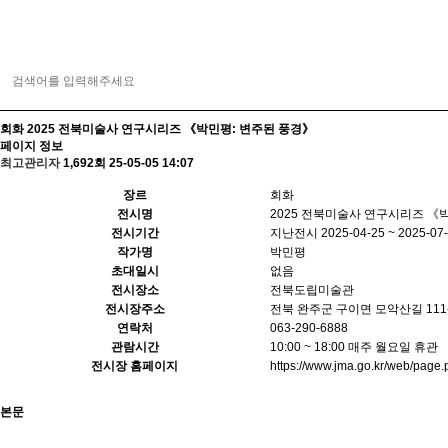
회화
2025 전북미술사 연구시리즈 《박민평: 변주된 풍경》
페이지 정보
최고관리자
1,692회
25-05-05 14:07
장르
회화
전시명
2025 전북미술사 연구시리즈 《
전시기간
지난전시
2025-04-25 ~ 2025-07
작가명
박민평
초대일시
없음
전시장소
전북도립미술관
전시장주소
전북 완주군 구이면 모악산길 11
연락처
063-290-6888
관람시간
10:00 ~ 18:00 매주 월요일 휴관
전시장 홈페이지
https://www.jma.go.kr/web/pa
본문