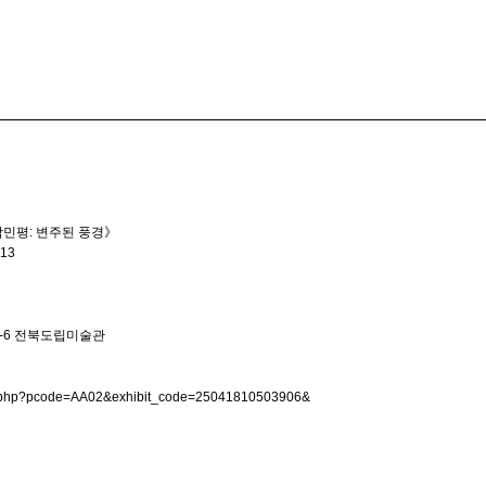
박민평: 변주된 풍경》
-13
1-6 전북도립미술관
ge.php?pcode=AA02&exhibit_code=25041810503906&