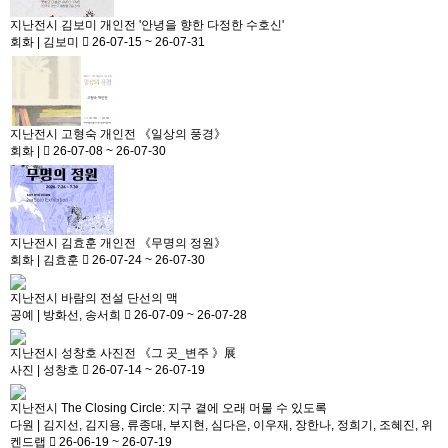
지난전시
김보미 개인전 '안녕을 향한 다정한 수호신'
회화
|
김보미
26-07-15 ~ 26-07-31
지난전시
고형숙 개인전 《일상의 풍경》
회화
|
26-07-08 ~ 26-07-30
지난전시
김효훈 개인전 《무명의 정원》
회화
|
김효훈
26-07-24 ~ 26-07-30
지난전시
바람의 전설 단선의 맥
공예
|
방화선, 송서희
26-07-09 ~ 26-07-28
지난전시
성창호 사진전 《그 곳_변주 》展
사진
|
성창호
26-07-14 ~ 26-07-19
지난전시
The Closing Circle: 지구 곁에 오래 머물 수 있도록
다원
|
김지선, 김지용, 류종대, 부지현, 심다은, 이우재, 장한나, 정희기, 조혜진, 위
켄드랩
26-06-19 ~ 26-07-19