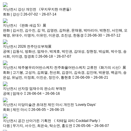
지난전시
강산 개인전 《무지무지한 어른들》
회화
|
강산
26-07-02 ~ 26-07-14
지난전시
《판화 새김 5》展
판화
|
김서진, 김수진, 김 억, 김영란, 김하윤, 문채원, 박마리아, 박현진, 서인해, 오
혜영, 유대수, 이명자, 이유민, 이은경, 조진성, 한동경
26-06-30 ~ 26-07-12
지난전시
2026 전주단오부채展
공예
|
김동식, 방화선, 엄재수, 박계호, 박인권, 김대성, 장현정, 박삼희, 박수정, 송
서희, 이미경, 정경희
26-06-18 ~ 26-07-07
지난전시
제주봉우리어반스케치·전주화욜어반스케치 교류전《화가의 시선》展
회화
|
고기봉, 고성자, 김희열, 천선희, 김경이, 김숙경, 김인애, 박윤영, 백금자, 송
은섭, 유남진, 이정희, 이진순, 정인수, 황현호
26-06-09 ~ 26-06-21
지난전시
선자장 엄재수의 판소리 부채전
공예
|
엄재수
26-06-04 ~ 26-06-16
지난전시
이당미술관 초대전 제인 마시 개인전 ’Lovely Days‘
회화
|
제인 마시
26-06-05 ~ 26-06-15
지난전시
공간 산아가든 기획전 《 칵테일 파티 Cocktail Party 》
다원
|
무가지, 서수인, 최은숙, 탁소연, 홍도연
26-05-06 ~ 26-06-07