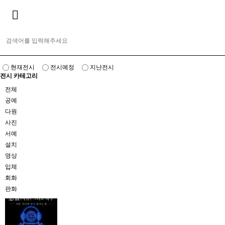
현재전시
전시예정
지난전시
전시 카테고리
전체
공예
다원
사진
서예
설치
영상
입체
회화
판화