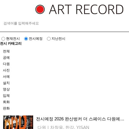
현재전시
전시예정
지난전시
전시 카테고리
전체
공예
다원
사진
서예
설치
영상
입체
회화
판화
전시예정
2026 완산벙커 더 스페이스 다원예술 프로그램 《 Please, Place, Pulse 》
다원
|
차창욱, 한강, YISAN