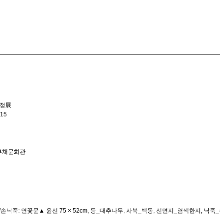
현정展
-15
주부채문화관
▲ 윤선 75 × 52cm, 등_대추나무, 사북_백동, 선면지_염색한지, 낙