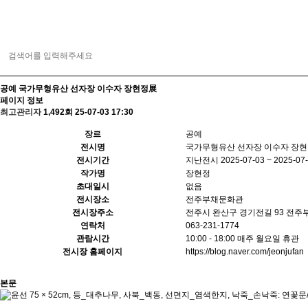
공예
국가무형유산 선자장 이수자 장현정展
페이지 정보
최고관리자
1,492회
25-07-03 17:30
장르
공예
전시명
국가무형유산 선자장 이수자 장
전시기간
지난전시
2025-07-03 ~ 2025-07
작가명
장현정
초대일시
없음
전시장소
전주부채문화관
전시장주소
전주시 완산구 경기전길 93 전
연락처
063-231-1774
관람시간
10:00 - 18:00 매주 월요일 휴관
전시장 홈페이지
https://blog.naver.com/jeonjufan
본문